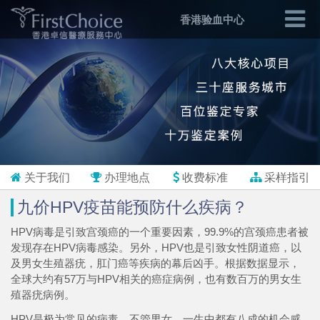
香港验血中心
关于我们
办理地点
收费标准
采样指引
九价HPV疫苗能预防什么疾病？
HPV病毒是引致宫颈癌的一个重要因素，99.9%的宫颈癌患者被
发现存在HPV病毒感染。另外，HPV也是引致女性阴道癌，以
及男女生殖器疣，肛门癌等疾病的幕后凶手。根据数据显示，
全球大约有57万与HPV相关的癌症病例，也有数百万的男女生
殖器疣病例。
HPV是极为常见的病毒，不管男女，一生中都有八成的机会感