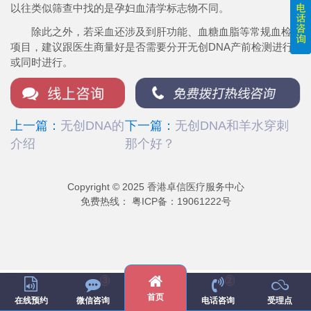
以往类似筛查中找的是孕妇血清学标志物不同。
除此之外，若采血还涉及到肝功能、血糖血脂等常规血检
项目，建议跟医生商量好是否需要分开无创DNA产前检测进行
或同时进行。
上一篇：
无创DNA的
下一篇：
无创DNA和羊水穿刺
介绍
那个好？
Copyright © 2025 香港卓信医疗服务中心
免费热线：
粤ICP备：19061222号
微信号：
wei222017
3
2
首页
微信咨询
电话咨询
受理点
在线预约